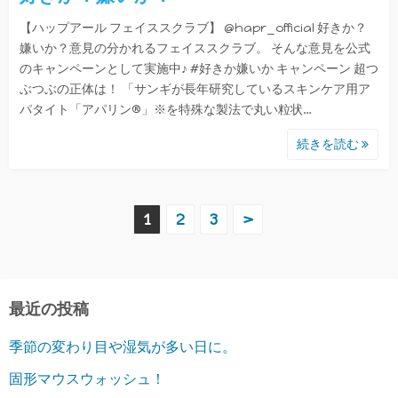
【ハップアール フェイススクラブ】 @hapr_official 好きか？
嫌いか？意見の分かれるフェイススクラブ。 そんな意見を公式
のキャンペーンとして実施中♪ #好きか嫌いか キャンペーン 超つ
ぶつぶの正体は！ 「サンギが長年研究しているスキンケア用ア
パタイト「アパリン®」※を特殊な製法で丸い粒状…
続きを読む
投
1
2
3
>
稿
の
最近の投稿
ペ
季節の変わり目や湿気が多い日に。
ー
固形マウスウォッシュ！
ジ