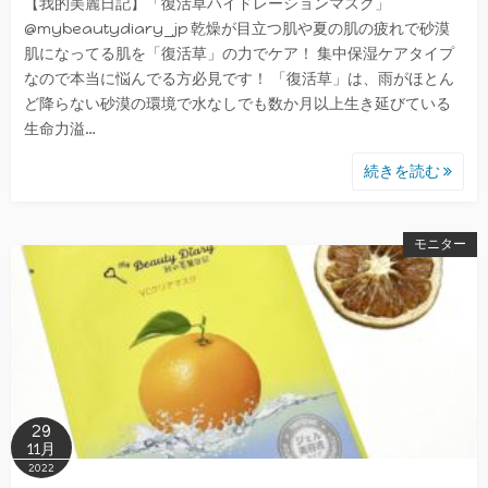
【我的美麗日記】「復活草ハイドレーションマスク」
@mybeautydiary_jp 乾燥が目立つ肌や夏の肌の疲れで砂漠
肌になってる肌を「復活草」の力でケア！ 集中保湿ケアタイプ
なので本当に悩んでる方必見です！ 「復活草」は、雨がほとん
ど降らない砂漠の環境で水なしでも数か月以上生き延びている
生命力溢…
続きを読む
モニター
29
11月
2022