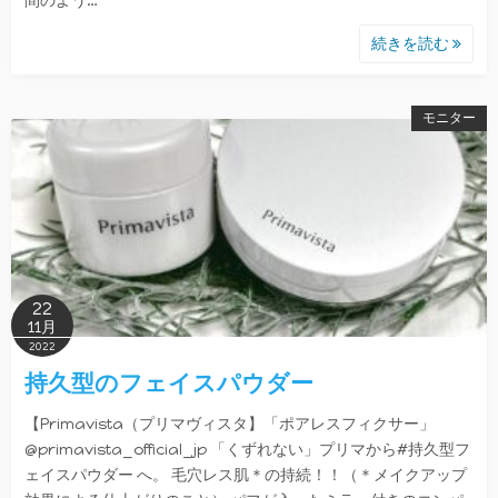
間のよう…
続きを読む
モニター
22
11月
2022
持久型のフェイスパウダー
【Primavista（プリマヴィスタ】「ポアレスフィクサー」
@primavista_official_jp 「くずれない」プリマから#持久型フ
ェイスパウダー へ。 毛穴レス肌＊の持続！！（＊メイクアップ