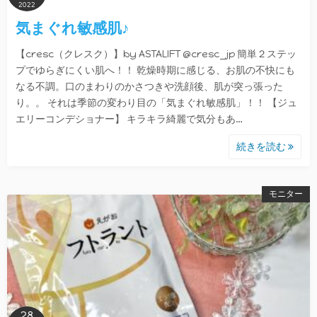
2022
気まぐれ敏感肌♪
【cresc（クレスク）】by ASTALIFT @cresc_jp 簡単２ステッ
プでゆらぎにくい肌へ！！ 乾燥時期に感じる、お肌の不快にも
なる不調。口のまわりのかさつきや洗顔後、肌が突っ張った
り。。 それは季節の変わり目の「気まぐれ敏感肌」！！ 【ジュ
エリーコンデショナー】 キラキラ綺麗で気分もあ…
続きを読む
モニター
28