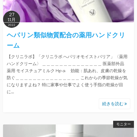
27
11月
2022
ヘパリン類似物質配合の薬用ハンドクリ
ーム
【クリニラボ】「クリニラボ へパリオモイストバリア」〈薬用
ハンドクリーム〉 ＿＿＿＿＿＿＿＿＿＿＿＿＿＿ 医薬部外品
薬用 モイスチュアミルク Hp a 効能：肌あれ、皮膚の乾燥を
防ぐ＿＿＿＿＿＿＿＿＿＿＿＿＿＿＿ これからの季節乾燥が気
になりますよね？ 特に家事や仕事でよく使う手指の乾燥が目
に…
続きを読む
モニター