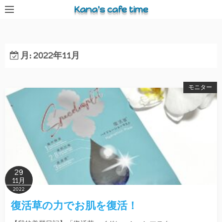
コ
Kana's cafe time
ン
テ
ン
月:
2022年11月
ツ
へ
ス
モニター
キ
ッ
プ
29
11月
2022
復活草の力でお肌を復活！