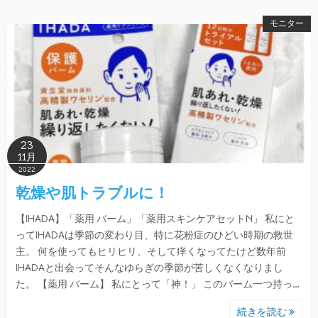
モニター
23
11月
2022
乾燥や肌トラブルに！
【IHADA】「薬用 バーム」「薬用スキンケアセットN」 私にと
ってIHADAは季節の変わり目、特に花粉症のひどい時期の救世
主。 何を使ってもヒリヒリ、そして痒くなってたけど数年前
IHADAと出会ってそんなゆらぎの季節が苦しくなくなりまし
た。 【薬用 バーム】 私にとって「神！」 このバーム一つ持っ…
続きを読む