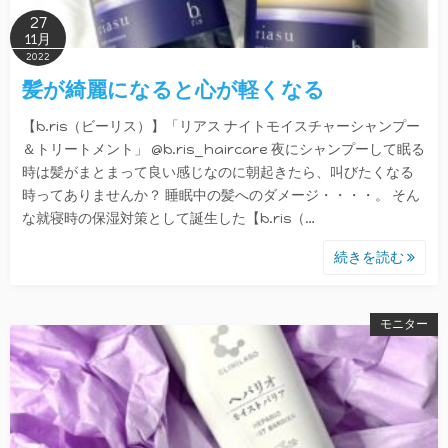
27
11月
2022
髪が綺麗になると心が軽くなる
【b.ris（ビーリス）】「リアス ナイトモイスチャーシャンプー
＆トリートメント」 @b.ris_haircare 夜にシャンプーして眠る
時は髪がまとまって良い感じなのに朝起きたら、叫びたくなる
時ってありませんか？ 睡眠中の髪へのダメージ・・・・。 そん
な就寝時の保湿対策として誕生した【b.ris（…
続きを読む
モニター