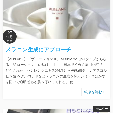
27
11月
2022
メラニン生成にアプローチ
【ALBLANC】「ザ ローションⅢ」 @alblanc_jp 4タイプからな
る「ザ ローション」の私は「Ⅲ」。 日本で初めて薬用化粧品に
配合された「センレンシエキス(保湿)」や有効成分：L-アスコル
ビン酸 2-グルコシドなどメラニンの生成を抑えシミ・そばかす
を防いで透明感ある肌へ導いてくれる。 使…
続きを読む
モニター