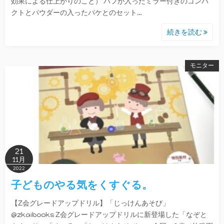
効果による仕上がりのこと） パフが入ったミラー付きのコンパ
クトとパウダーの入ったパケとのセット…
続きを読む
モニター
21
11月
2022
子どものやる気をくすぐる。
【Z会グレードアップドリル】「じっけんあそび」
@zkaibooks Z会グレードアップドリルに新登場した「なぞと