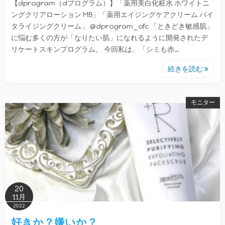
【dprogram（dプログラム）】「薬用美白化粧水 ホワイトニ
ングクリアローション MB」「薬用エイジングケアクリーム バイ
タライジングクリーム」 @dprogram_ofc 「ときどき敏感肌」
に悩む多くの方が「なりたい肌」になれるように開発されたデ
リケートスキンプログラム。 今回私は、「シミも赤…
続きを読む
モニター
20
11月
2022
好きか？嫌いか？