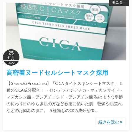
モニター
25
11月
2022
高密着ヌードセルシートマスク採用
【Grande Prossimo】「CICA タイトスキンシートマスク」 ５
種のCICA成分配合！ ・センテラアジアチカ・マデカソサイド・
マデカシン酸・アシアチコシド・アシアチン酸 私のような季節
の変わり目のゆらぎ肌の方など敏感に傾いた肌、乾燥や肌荒れ
などのお悩みの肌に。 ５種類ものCICA成分が優…
続きを読む