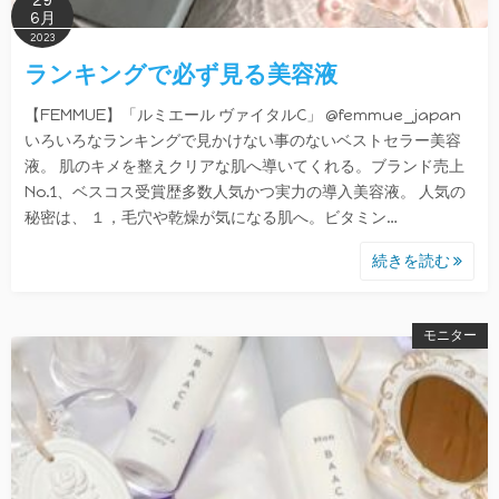
6月
2023
ランキングで必ず見る美容液
【FEMMUE】「ルミエール ヴァイタルC」 @femmue_japan
いろいろなランキングで見かけない事のないベストセラー美容
液。 肌のキメを整えクリアな肌へ導いてくれる。ブランド売上
No.1、ベスコス受賞歴多数人気かつ実力の導入美容液。 人気の
秘密は、 １，毛穴や乾燥が気になる肌へ。ビタミン…
続きを読む
モニター