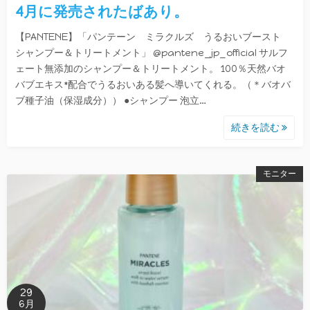
4月に発売されたばあり。
【PANTENE】「パンテーン ミラクルズ うるおいブースト
シャンプー＆トリートメント」 @pantene_jp_official サルフ
ェート無添加のシャンプー＆トリートメント。 100％天然バオ
バブエキス*配合でうるおいある髪へ導いてくれる。（＊バオバ
ブ種子油（保湿成分）） ●シャンプー 泡立…
続きを読む
モニター
29
6月