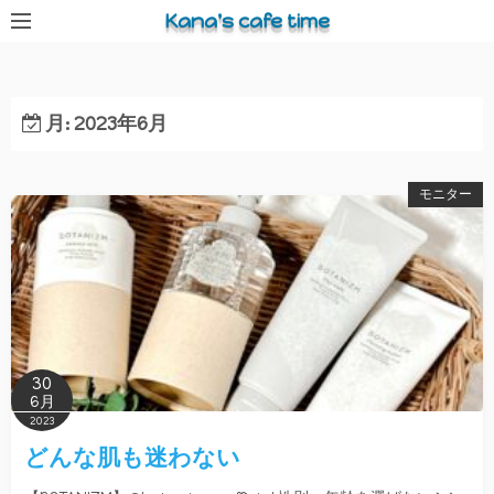
コ
Kana's cafe time
ン
テ
ン
月:
2023年6月
ツ
へ
ス
モニター
キ
ッ
プ
30
6月
2023
どんな肌も迷わない