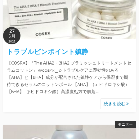
27
6月
2023
トラブルピンポイント鎮静
【COSRX】「The AHA2・BHA2 ブラミッシュトリートメントセ
ラムコットン」 @cosrx_jp トラブルケアに即効性のある
【AHA】と【BHA】成分が配合された鎮静ケアから保湿まで期
待できるセラムのコットンボール 【AHA】（α-ヒドロキシ酸）
【BHA】（βヒドロキシ酸）高濃度処方で肌荒…
続きを読む
モニター