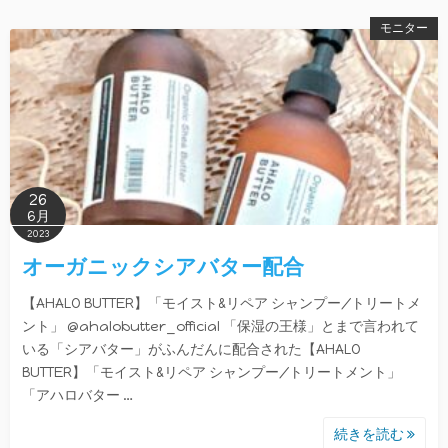
モニター
26
6月
2023
オーガニックシアバター配合
【AHALO BUTTER】「モイスト&リペア シャンプー/トリートメ
ント」 @ahalobutter_official 「保湿の王様」とまで言われて
いる「シアバター」がふんだんに配合された【AHALO
BUTTER】「モイスト&リペア シャンプー/トリートメント」
「アハロバター …
続きを読む