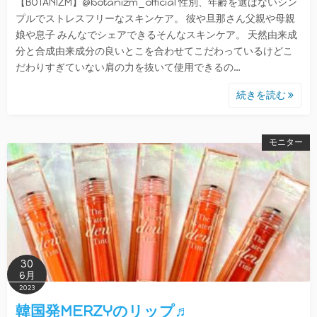
【BOTANIZM】@botanizm_official 性別、年齢を選ばないシン
プルでストレスフリーなスキンケア。 彼や旦那さん父親や母親
娘や息子 みんなでシェアできるそんなスキンケア。 天然由来成
分と合成由来成分の良いとこを合わせてこだわっているけどこ
だわりすぎていない肩の力を抜いて使用できるの…
続きを読む
モニター
30
6月
2023
韓国発MERZYのリップ♬