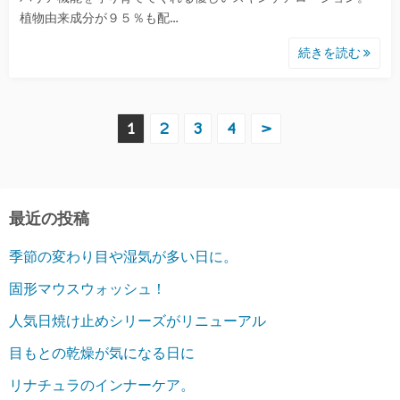
植物由来成分が９５％も配…
続きを読む
投
1
2
3
4
>
稿
の
最近の投稿
ペ
季節の変わり目や湿気が多い日に。
ー
固形マウスウォッシュ！
ジ
人気日焼け止めシリーズがリニューアル
送
目もとの乾燥が気になる日に
り
リナチュラのインナーケア。