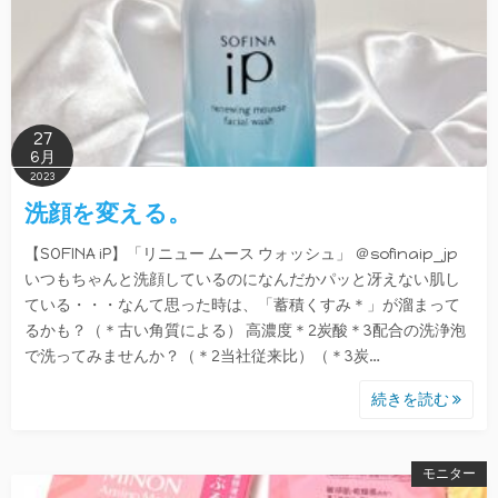
27
6月
2023
洗顔を変える。
【SOFINA iP】「リニュー ムース ウォッシュ」 ＠sofinaip_jp
いつもちゃんと洗顔しているのになんだかパッと冴えない肌し
ている・・・なんて思った時は、「蓄積くすみ＊」が溜まって
るかも？（＊古い角質による） 高濃度＊2炭酸＊3配合の洗浄泡
で洗ってみませんか？（＊2当社従来比）（＊3炭…
続きを読む
モニター