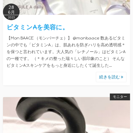
28
6月
2023
ビタミンAを美容に。
【Mon BAACE （モンバーチェ）】 @monbaace 数あるビタミ
ンの中でも「ビタミンA」は、肌あれを防ぎハリを高め透明感＊
を保つと言われています。大人気の「レチノール」はビタミンA
の一種です。 （＊キメの整った瑞々しい肌印象のこと） そんな
ビタミンAスキンケアをもっと身近にしたくて誕生した…
続きを読む
モニター