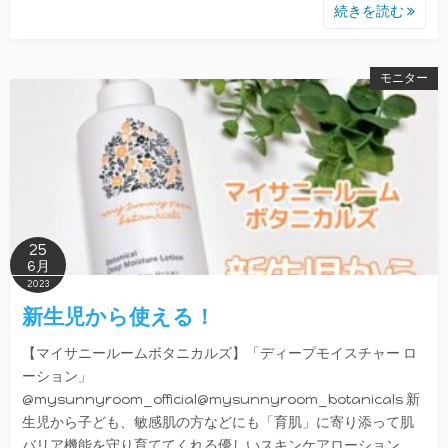
続きを読む
モニター
25
6月
2023
新生児から使える！
【マイサニールームボタニカルズ】「ディープモイスチャー ロ
ーション」
@mysunnyroom_official@mysunnyroom_botanicals 新
生児から子ども、敏感肌の方などにも「育肌」に寄り添って肌
バリア機能を守り育ててくれる優しいスキンケアローション。