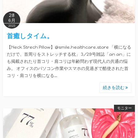
28
6月
2023
首癒しタイム。
【Neck Strech Pillow】@smile.healthcare.store 「横になる
だけで、首周りをストレッチする枕」 3/29号雑誌「an an」に
も掲載されたり首コリ・肩コリは年齢問わず現代人の共通の悩
み。 オフィスのパソコン作業やスマホの見過ぎで酷使された首
コリ・肩コリを横になる…
続きを読む
モニター