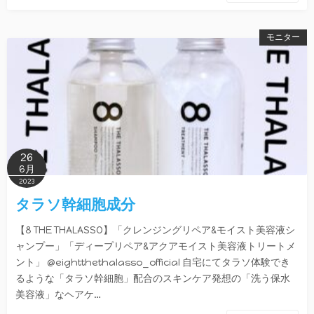
モニター
26
6月
2023
タラソ幹細胞成分
【8 THE THALASSO】「クレンジングリペア&モイスト美容液シ
ャンプー」「ディープリペア&アクアモイスト美容液トリートメ
ント」 @eightthethalasso_official 自宅にてタラソ体験でき
るような「タラソ幹細胞」配合のスキンケア発想の「洗う保水
美容液」なヘアケ…