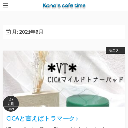
コ
Kana's cafe time
ン
テ
ン
月:
2021年6月
ツ
へ
ス
モニター
キ
ッ
プ
27
6月
2021
CICAと言えばトラマーク♪