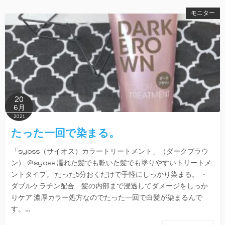
モニター
20
6月
2021
たった一回で染まる。
「syoss（サイオス）カラートリートメント」（ダークブラウ
ン） ＠syoss 濡れた髪でも乾いた髪でも塗りやすいトリートメ
ントタイプ。 たった5分おくだけで手軽にしっかり染まる。 ・
ダブルケラチン配合 髪の内部まで浸透してダメージをしっか
りケア 濃厚カラー処方なのでたった一回で白髪が染まるんで
す。…