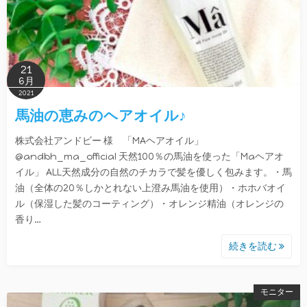
21
6月
2021
馬油の恵みのヘアオイル♪
株式会社アンドビー 様 「MAヘアオイル」
@andbh_ma_official 天然100％の馬油を使った「Maヘアオ
イル」 ALL天然成分の自然のチカラで髪を優しく包みます。・馬
油（全体の20％しかとれない上澄み馬油を使用）・ホホバオイ
ル（保湿した髪のコーティング）・オレンジ精油（オレンジの
香り…
続きを読む
モニター