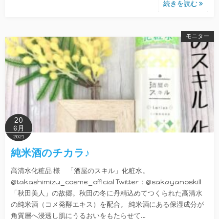
続きを読む
モニター
20
6月
2021
純米酒のチカラ♪
高清水化粧品 様 「酒屋のスキル」化粧水。
@takashimizu_cosme_official Twitter：@sakayanoskill
「秋田美人」の故郷。秋田の冬に丹精込めてつくられた高清水
の純米酒（コメ発酵エキス）を配合。 純米酒にある保湿成分が
角質層へ浸透し肌にうるおいをもたらせて…