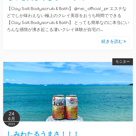
【Clay Salt Bodyscrub & Bath】 @nei_official_pr エステな
どでしか味わえない極上のクレイ美容をおうち時間でできる
【Clay Salt Bodyscrub & Bath】 とっても簡単なのに本当にい
ろんな感情が沸き起こる凄いクレイ体験が自宅の…
続きを読む
モニター
24
6月
2021
しみわたるうまさ！！！