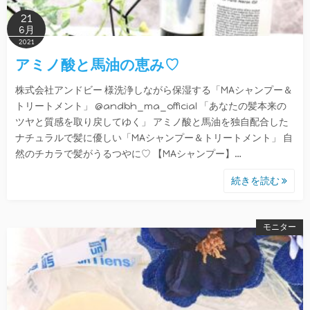
21
6月
2021
アミノ酸と馬油の恵み♡
株式会社アンドビー 様洗浄しながら保湿する「MAシャンプー＆
トリートメント」 @andbh_ma_official 「あなたの髪本来の
ツヤと質感を取り戻してゆく」 アミノ酸と馬油を独自配合した
ナチュラルで髪に優しい「MAシャンプー＆トリートメント」 自
然のチカラで髪がうるつやに♡ 【MAシャンプー】…
続きを読む
モニター