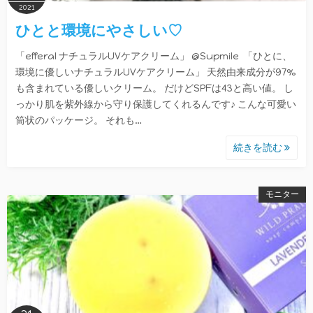
2021
ひとと環境にやさしい♡
「efferal ナチュラルUVケアクリーム」 @Supmile 「ひとに、
環境に優しいナチュラルUVケアクリーム」 天然由来成分が97%
も含まれている優しいクリーム。 だけどSPFは43と高い値。 し
っかり肌を紫外線から守り保護してくれるんです♪ こんな可愛い
筒状のパッケージ。 それも…
続きを読む
モニター