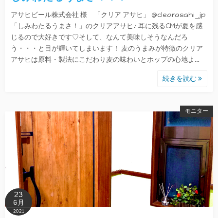
アサヒビール株式会社 様 「クリア アサヒ」 @clearasahi_jp
「しみわたるうまさ！」のクリアアサヒ♪ 耳に残るCMが夏を感
じるので大好きです♡そして、なんて美味しそうなんだろ
う・・・と目が輝いてしまいます！ 麦のうまみが特徴のクリア
アサヒは原料・製法にこだわり麦の味わいとホップの心地よ…
続きを読む
モニター
23
6月
2021