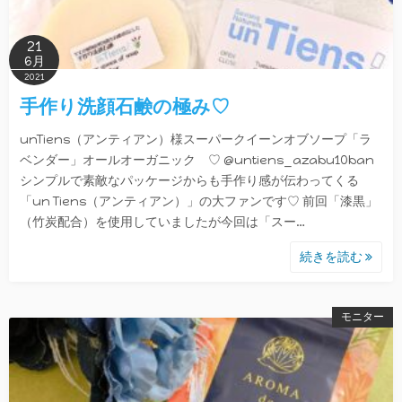
21
6月
2021
手作り洗顔石鹸の極み♡
unTiens（アンティアン）様スーパークイーンオブソープ「ラ
ベンダー」オールオーガニック ♡ @untiens_azabu10ban
シンプルで素敵なパッケージからも手作り感が伝わってくる
「un Tiens（アンティアン）」の大ファンです♡ 前回「漆黒」
（竹炭配合）を使用していましたが今回は「スー…
続きを読む
モニター