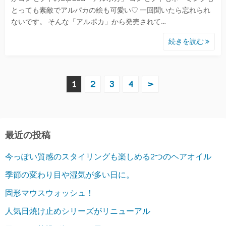
とっても素敵でアルパカの絵も可愛い♡ 一回聞いたら忘れられ
ないです。 そんな「アルポカ」から発売されて…
続きを読む
投
1
2
3
4
>
稿
の
最近の投稿
ペ
今っぽい質感のスタイリングも楽しめる2つのヘアオイル
ー
季節の変わり目や湿気が多い日に。
ジ
固形マウスウォッシュ！
送
人気日焼け止めシリーズがリニューアル
り