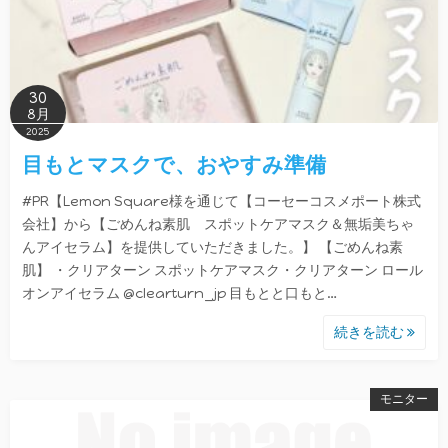
30
8月
2025
目もとマスクで、おやすみ準備
#PR【Lemon Square様を通じて【コーセーコスメポート株式
会社】から【ごめんね素肌 スポットケアマスク＆無垢美ちゃ
んアイセラム】を提供していただきました。】 【ごめんね素
肌】 ・クリアターン スポットケアマスク・クリアターン ロール
オンアイセラム @clearturn_jp 目もとと口もと…
続きを読む
モニター