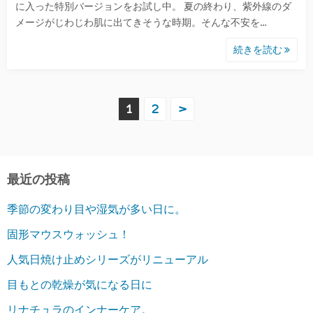
に入った特別バージョンをお試し中。 夏の終わり、紫外線のダ
メージがじわじわ肌に出てきそうな時期。そんな不安を…
続きを読む
投
1
2
>
稿
の
最近の投稿
ペ
季節の変わり目や湿気が多い日に。
ー
固形マウスウォッシュ！
ジ
人気日焼け止めシリーズがリニューアル
送
目もとの乾燥が気になる日に
り
リナチュラのインナーケア。