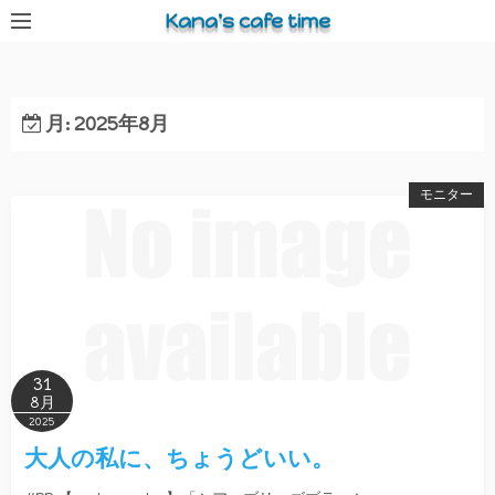
コ
Kana's cafe time
ン
テ
ン
月:
2025年8月
ツ
へ
ス
モニター
キ
ッ
プ
31
8月
2025
大人の私に、ちょうどいい。