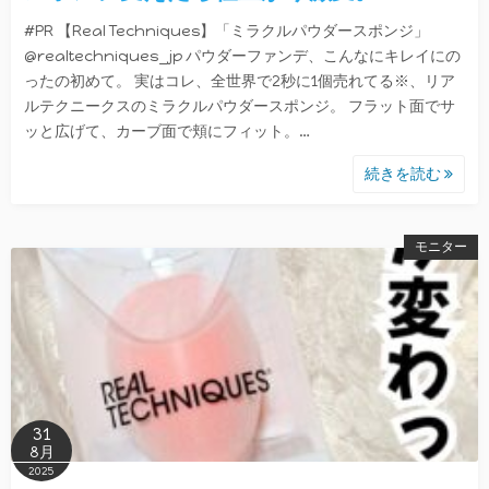
#PR 【Real Techniques】「ミラクルパウダースポンジ」
@realtechniques_jp パウダーファンデ、こんなにキレイにの
ったの初めて。 実はコレ、全世界で2秒に1個売れてる※、リア
ルテクニークスのミラクルパウダースポンジ。 フラット面でサ
ッと広げて、カーブ面で頬にフィット。…
続きを読む
モニター
31
8月
2025