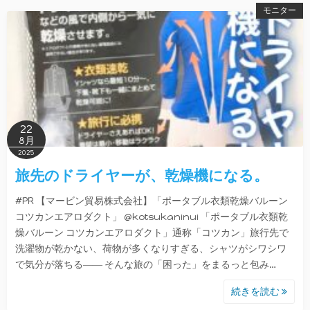
モニター
22
8月
2025
旅先のドライヤーが、乾燥機になる。
#PR 【マービン貿易株式会社】「ポータブル衣類乾燥バルーン
コツカンエアロダクト」 @kotsukaninui 「ポータブル衣類乾
燥バルーン コツカンエアロダクト」通称「コツカン」旅行先で
洗濯物が乾かない、荷物が多くなりすぎる、シャツがシワシワ
で気分が落ちる―― そんな旅の「困った」をまるっと包み…
続きを読む