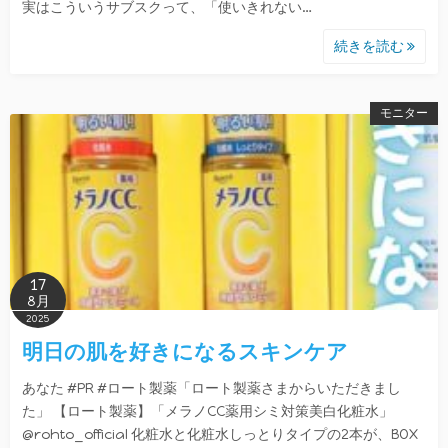
実はこういうサブスクって、「使いきれない…
続きを読む
モニター
17
8月
2025
明日の肌を好きになるスキンケア
あなた #PR #ロート製薬「ロート製薬さまからいただきまし
た」 【ロート製薬】「メラノCC薬用シミ対策美白化粧水」
@rohto_official 化粧水と化粧水しっとりタイプの2本が、BOX