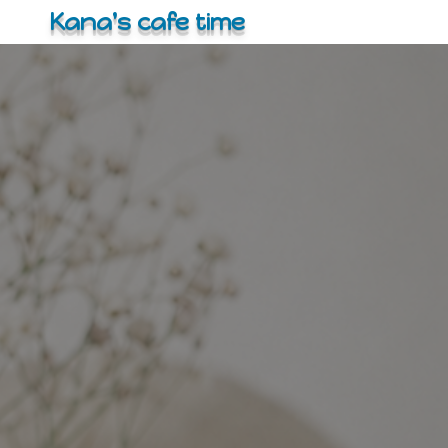
コ
Kana's cafe time
ン
テ
ン
ツ
へ
ス
キ
ッ
プ