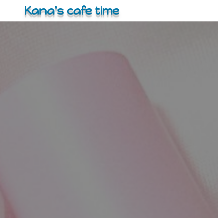
コ
Kana's cafe time
ン
テ
ン
ツ
へ
ス
キ
ッ
プ