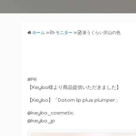
ホーム
»
モニター
»
迷うくらい沢山の色
#PR
【Keybo様より商品提供いただきました】
【Keybo】「Dotom lip plus plumper」
@keybo_cosmetic
@keybo_jp