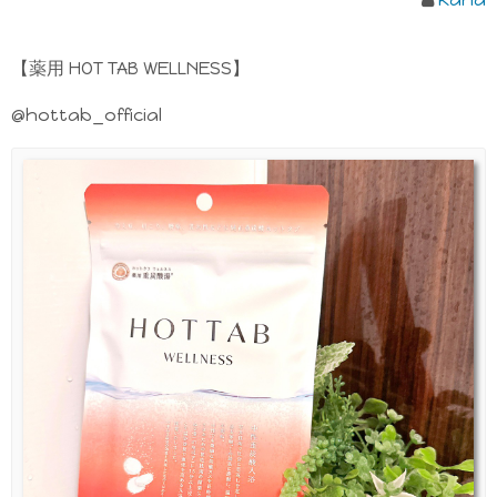
【薬用 HOT TAB WELLNESS】
@hottab_official