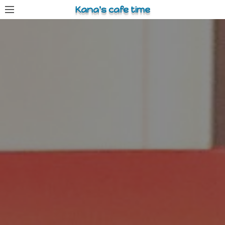
コ
Kana's cafe time
ン
テ
ン
ツ
へ
ス
キ
ッ
プ