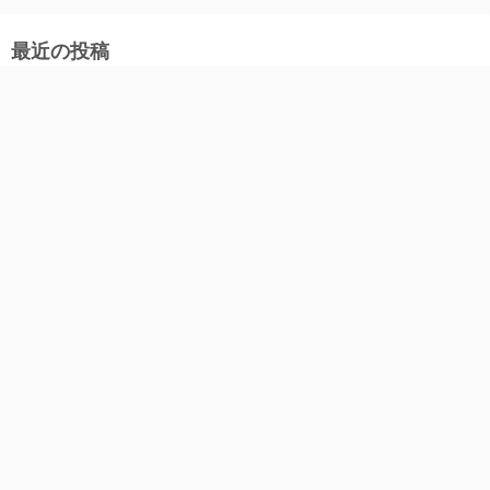
最近の投稿
今っぽい質感のスタイリングも楽しめる2つのヘアオイル
季節の変わり目や湿気が多い日に。
固形マウスウォッシュ！
人気日焼け止めシリーズがリニューアル
目もとの乾燥が気になる日に
アーカイブ
2026年8月
2026年7月