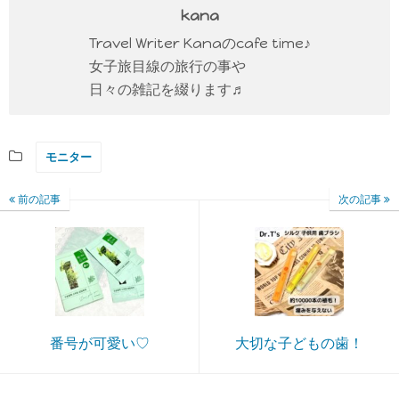
kana
Travel Writer Kanaのcafe time♪
女子旅目線の旅行の事や
日々の雑記を綴ります♬
モニター
前の記事
次の記事
番号が可愛い♡
大切な子どもの歯！