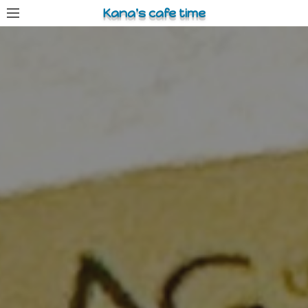
コ
Kana's cafe time
ン
テ
ン
ツ
へ
ス
キ
ッ
プ