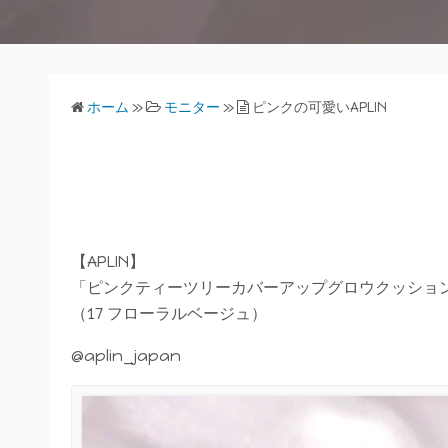
ホーム
»
モニター
»
ピンクの可愛いAPLIN
【APLIN】
「ピンクティーツリーカバーアップグロウクッショ
（17 フローラルベージュ）
@aplin_japan