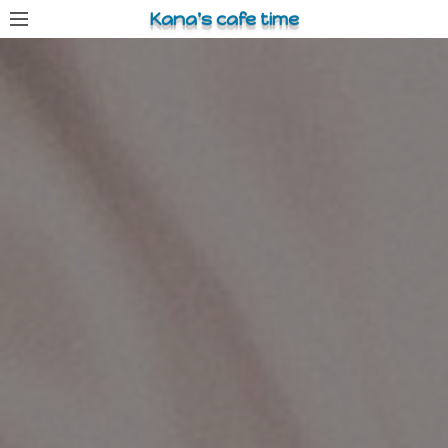
コ
Kana's cafe time
ン
テ
ン
ツ
へ
ス
キ
ッ
プ