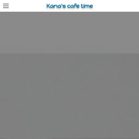
コ
Kana's cafe time
ン
テ
ン
ツ
へ
ス
キ
ッ
プ