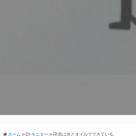
ホーム
»
モニター
»
肌は水とオイルでできている。