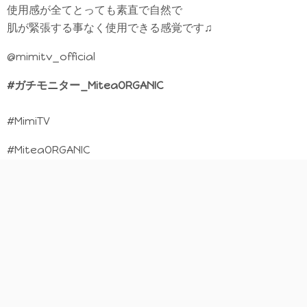
使用感が全てとっても素直で自然で
肌が緊張する事なく使用できる感覚です♫
@mimitv_official
#ガチモニター_MiteaORGANIC
#MimiTV
#MiteaORGANIC
#ミティアオーガニック
#ナチュラルオーガニックコスメ
#肌は水とオイルでできている
#植物性
#コスメ好きな人と繋がりたい
#美容好きな人と繋がりたい
#スキンケア好きな人と繋がりたい
#スキンケアオタク