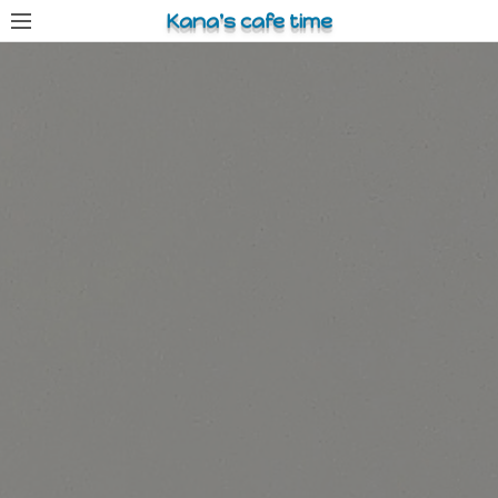
コ
Kana's cafe time
ン
テ
ン
ツ
へ
ス
キ
ッ
プ