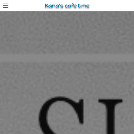
コ
Kana's cafe time
ン
テ
ン
ツ
へ
ス
キ
ッ
プ