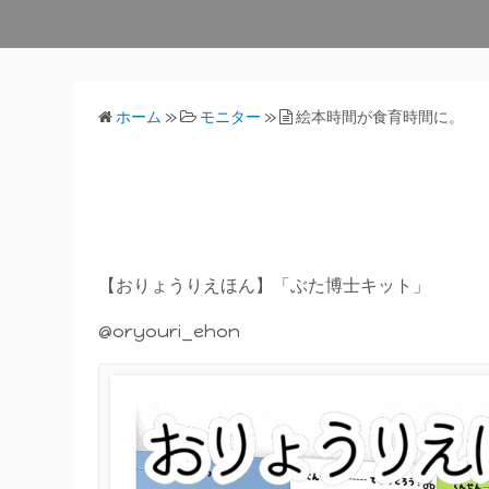
ホーム
»
モニター
»
絵本時間が食育時間に。
【おりょうりえほん】「ぶた博士キット」
@oryouri_ehon