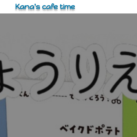
コ
Kana's cafe time
ン
テ
ン
ツ
へ
ス
キ
ッ
プ