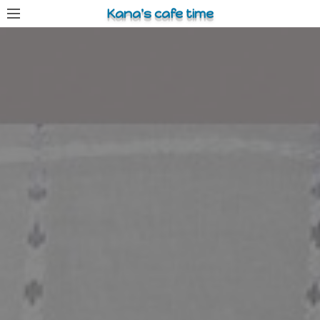
コ
Kana's cafe time
ン
テ
ン
ツ
へ
ス
キ
ッ
プ