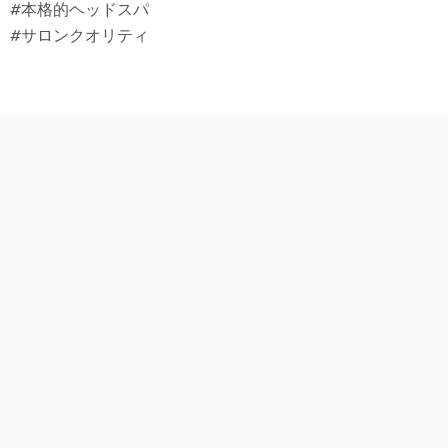
#本格的ヘッドスパ
#サロンクオリティ
この記事の投稿者
最新記事
kana
Travel Writer Kanaのcafe time♪
女子旅目線の旅行の事や
日々の雑記を綴ります♬