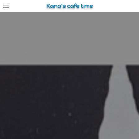
コ
Kana's cafe time
ン
テ
ン
ツ
へ
ス
キ
ッ
プ