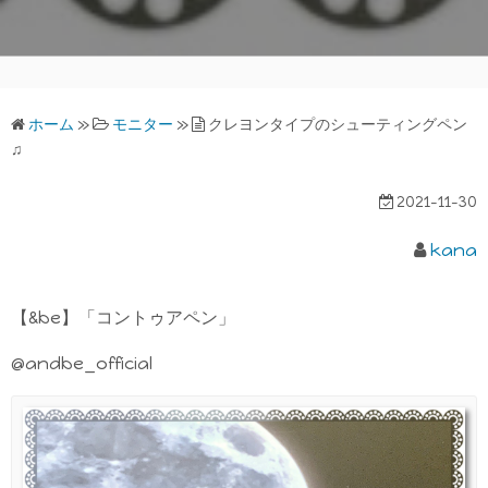
ホーム
»
モニター
»
クレヨンタイプのシューティングペン
♫
2021-11-30
kana
【&be】「コントゥアペン」
@andbe_official