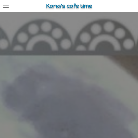
コ
Kana's cafe time
ン
テ
ン
ツ
へ
ス
キ
ッ
プ