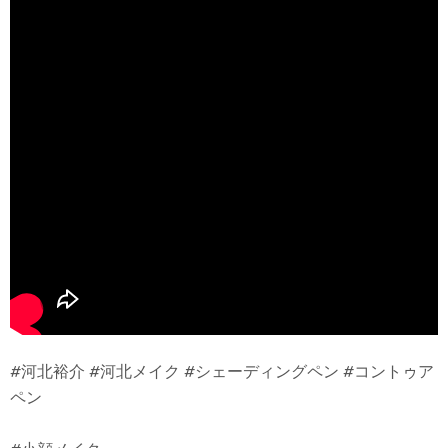
#河北裕介 #河北メイク #シェーディングペン #コントゥア
ペン