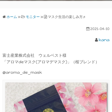
ホーム
»
モニター
»
マスク生活の楽しみ方♬
2021-04-10
kana
富士産業株式会社 ウェルベスト様
「アロマdeマスク(アロマデマスク)」（桜ブレンド）
@aroma_de_mask