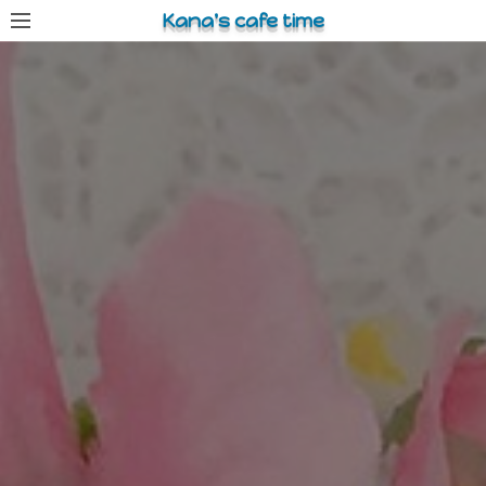
コ
Kana's cafe time
ン
テ
ン
ツ
へ
ス
キ
ッ
プ