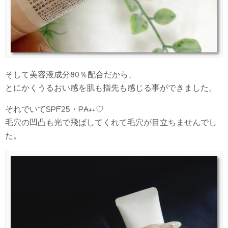
そして美容液成分80％配合だから、
とにかくうるおい感を肌も指先も感じる事ができました。
それでいてSPF25・PA++♡
毛穴の凹凸も光で飛ばしてくれて毛穴が目立ちませんでし
た。