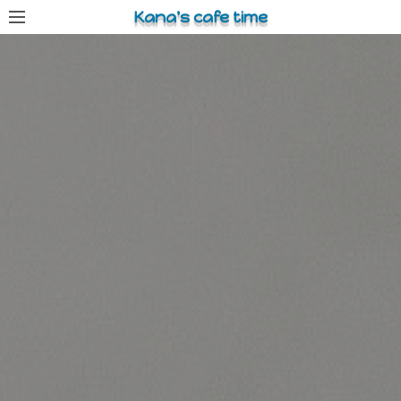
コ
Kana's cafe time
ン
テ
ン
ツ
へ
ス
キ
ッ
プ