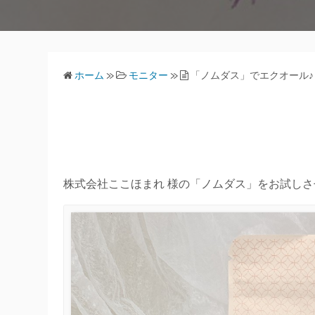
ホーム
»
モニター
»
「ノムダス」でエクオール♪
株式会社ここほまれ 様の「ノムダス」をお試し