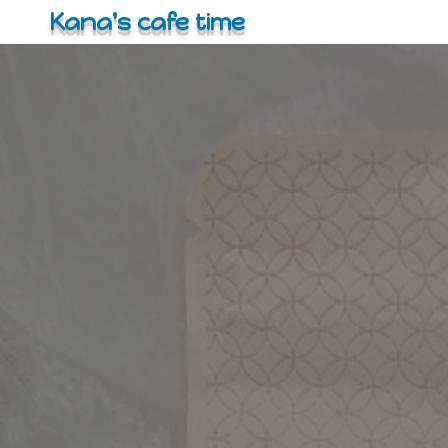
コ
Kana's cafe time
ン
テ
ン
ツ
へ
ス
キ
ッ
プ