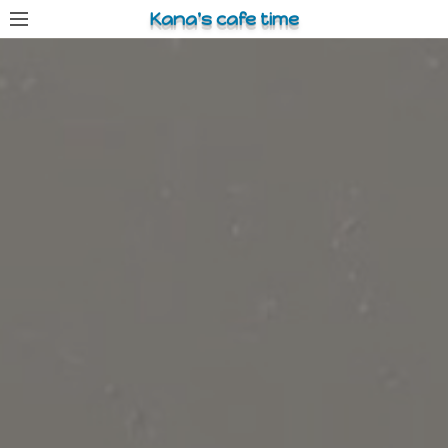
コ
Kana's cafe time
ン
テ
ン
ツ
へ
ス
キ
ッ
プ