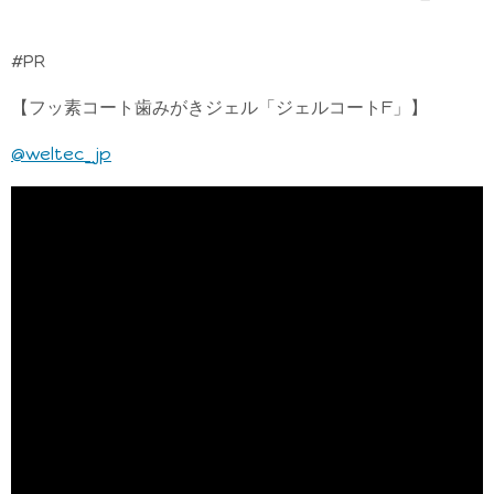
#PR
【フッ素コート歯みがきジェル「ジェルコートF」】
@weltec_jp