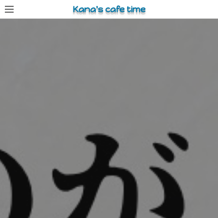
コ
Kana's cafe time
ン
テ
ン
ツ
へ
ス
キ
ッ
プ