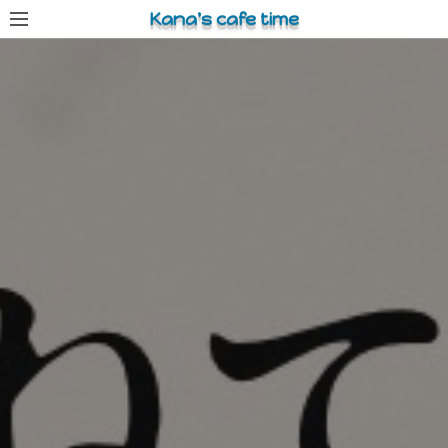
コ
Kana's cafe time
ン
テ
ン
ツ
へ
ス
キ
ッ
プ