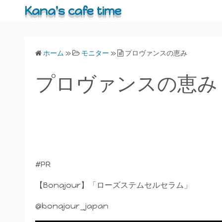
コ
Kana's cafe time
ン
テ
ン
ホーム
»
モニター
»
プロヴァンスの恵み
ツ
へ
プロヴァンスの恵み
ス
キ
ッ
プ
#PR
【Bonajour】「ローズステムセルセラム」
@bonajour_japan