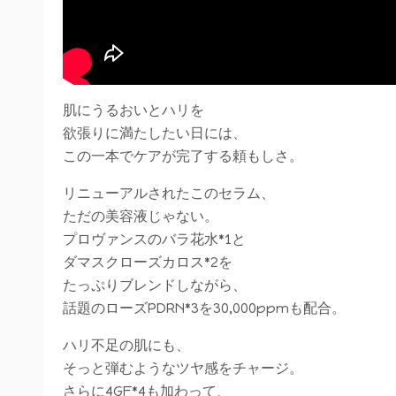
肌にうるおいとハリを
欲張りに満たしたい日には、
この一本でケアが完了する頼もしさ。
リニューアルされたこのセラム、
ただの美容液じゃない。
プロヴァンスのバラ花水*1と
ダマスクローズカロス*2を
たっぷりブレンドしながら、
話題のローズPDRN*3を30,000ppmも配合。
ハリ不足の肌にも、
そっと弾むようなツヤ感をチャージ。
さらに4GF*4も加わって、