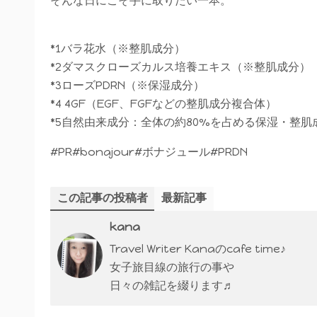
そんな日にこそ手に取りたい一本。
*1バラ花水（※整肌成分）
*2ダマスクローズカルス培養エキス（※整肌成分）
*3ローズPDRN（※保湿成分）
*4 4GF（EGF、FGFなどの整肌成分複合体）
*5自然由来成分：全体の約80%を占める保湿・整肌
#PR#bonajour#ボナジュール#PRDN
この記事の投稿者
最新記事
kana
Travel Writer Kanaのcafe time♪
女子旅目線の旅行の事や
日々の雑記を綴ります♬