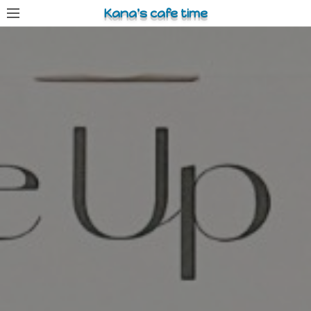
コ
Kana's cafe time
ン
テ
ン
ツ
へ
ス
キ
ッ
プ