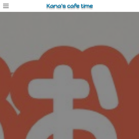
コ
Kana's cafe time
ン
テ
ン
ツ
へ
ス
キ
ッ
プ