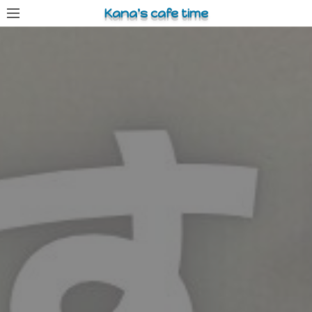
コ
Kana's cafe time
ン
テ
ン
ツ
へ
ス
キ
ッ
プ