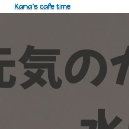
コ
Kana's cafe time
ン
テ
ン
ツ
へ
ス
キ
ッ
プ