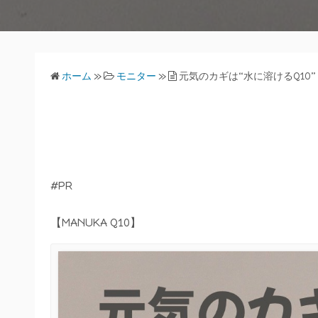
ホーム
»
モニター
»
元気のカギは“水に溶けるQ10”
#PR
【MANUKA Q10】