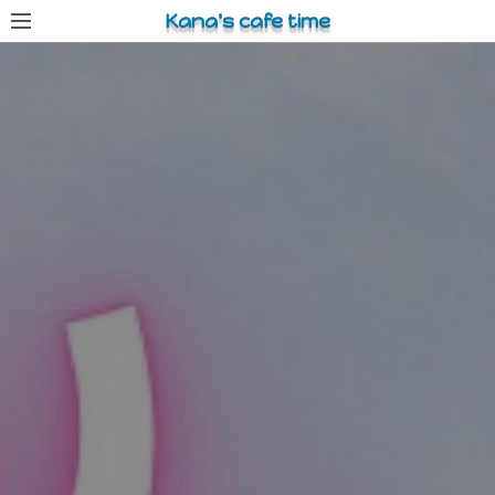
コ
Kana's cafe time
ン
テ
ン
ツ
へ
ス
キ
ッ
プ