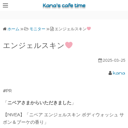
コ
Kana's cafe time
ン
テ
ン
ホーム
»
モニター
»
エンジェルスキン
ツ
へ
エンジェルスキン
ス
キ
2025-03-25
ッ
プ
kana
#PR
「
ニベアさまからいただきました
」
【NIVEA】「ニベア エンジェルスキン ボディウォッシュ サ
ボン＆ブーケの香り」