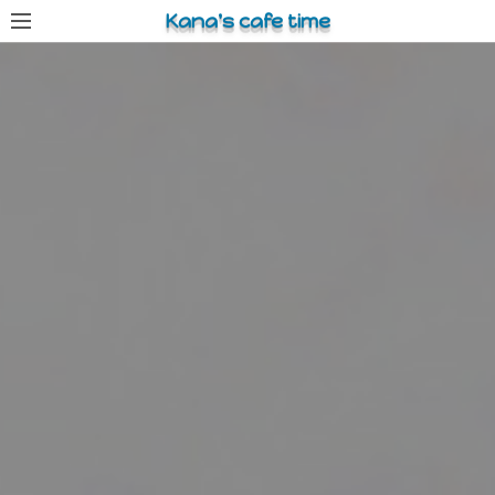
コ
Kana's cafe time
ン
テ
ン
ツ
へ
ス
キ
ッ
プ