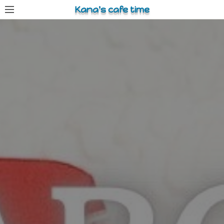
コ
Kana's cafe time
ン
テ
ン
ツ
へ
ス
キ
ッ
プ