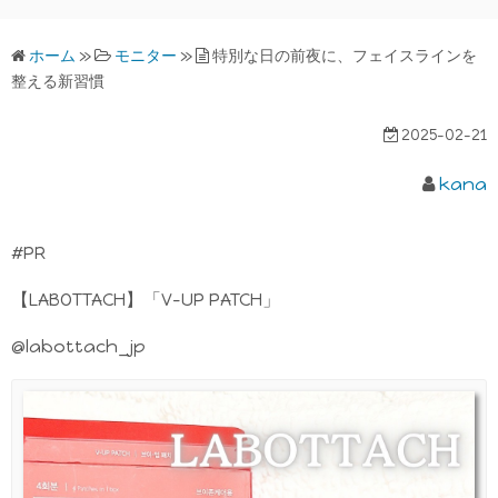
ホーム
»
モニター
»
特別な日の前夜に、フェイスラインを
整える新習慣
2025-02-21
kana
#PR
【LABOTTACH】「V-UP PATCH」
@labottach_jp