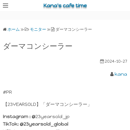
コ
Kana's cafe time
ン
テ
ン
ホーム
»
モニター
»
ダーマコンシーラー
ツ
へ
ダーマコンシーラー
ス
キ
2024-10-27
ッ
プ
kana
#PR
【23YEARSOLD】「ダーマコンシーラー」
Instagram : @
23yearsold_jp
TikTok: @23yearsold_global