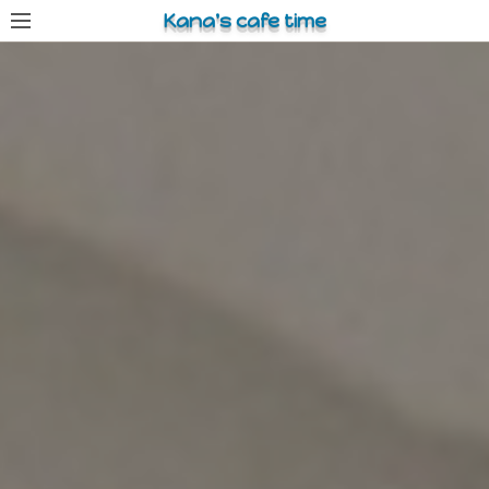
コ
Kana's cafe time
ン
テ
ン
ツ
へ
ス
キ
ッ
プ