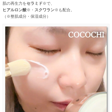
肌の再生力を
セラミド
※で、
ヒアルロン酸
※・
スクワラン
※も配合。
（※整肌成分・保湿成分）