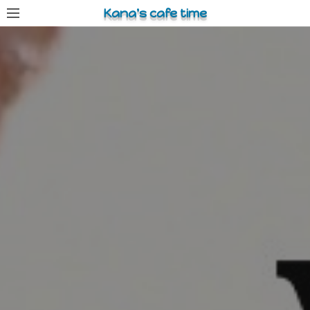
コ
Kana's cafe time
ン
テ
ン
ツ
へ
ス
キ
ッ
プ