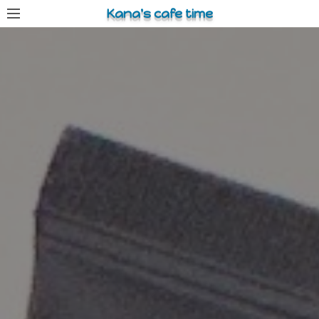
コ
Kana's cafe time
ン
テ
ン
ツ
へ
ス
キ
ッ
プ