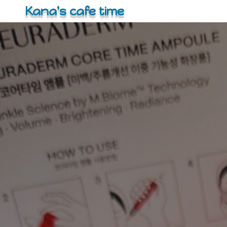
コ
Kana's cafe time
ン
テ
ン
ツ
へ
ス
キ
ッ
プ