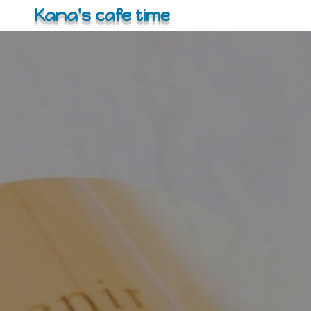
コ
Kana's cafe time
ン
テ
ン
ツ
へ
ス
キ
ッ
プ