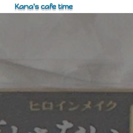
コ
Kana's cafe time
ン
テ
ン
ツ
へ
ス
キ
ッ
プ