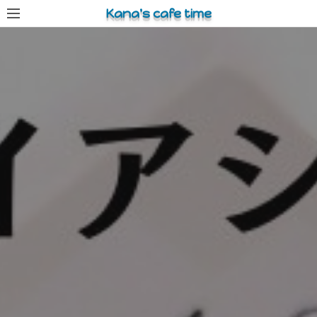
コ
Kana's cafe time
ン
テ
ン
ツ
へ
ス
キ
ッ
プ