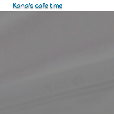
コ
Kana's cafe time
ン
テ
ン
ツ
へ
ス
キ
ッ
プ