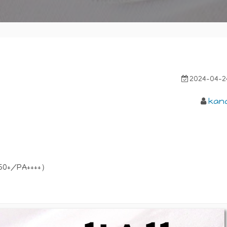
2024-04-2
kan
/PA++++）