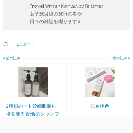
Travel Writer Kanaのcafe time♪
女子旅目線の旅行の事や
日々の雑記を綴ります♬
モニター
前の記事
次の記事
2種類のヒト幹細胞順化
肌も桃色
培養液※ 配合のシャンプ
ー＆トリートメント