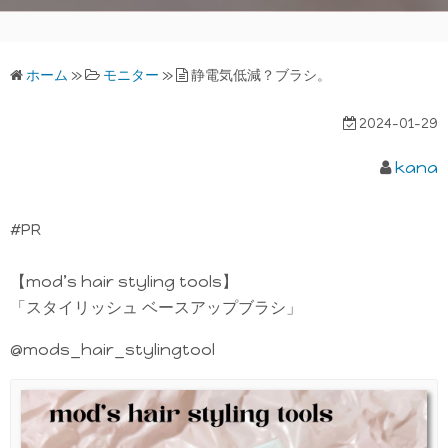
ホーム
»
モニター
»
静電気低減？ブラシ。
2024-01-29
kana
#PR
【mod’s hair styling tools】
「スタイリッシュ ベースアップブラシ」
@mods_hair_stylingtool