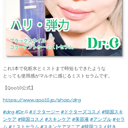
これ1本で化粧水とミストまで時短もできたような
とっても使用感がマルチに感じるミストセラムです。
【Qoo10公式】
https://www.qoo10.jp/shop/drg
#drg
#Dr
.G
#ドクタージー
#ドクターズコスメ
#韓国スキ
ンケア
#韓国コスメ
#スキンケア
#美容液
#アンプル
#セラ
ム
#ミストセラム
#スキンケアマニア
#韓国コスメ好き