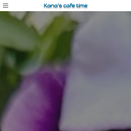
コ
Kana's cafe time
ン
テ
ン
ツ
へ
ス
キ
ッ
プ