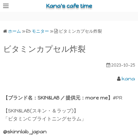
コ
Kana's cafe time
ン
テ
ン
ホーム
»
モニター
»
ビタミンカプセル炸裂
ツ
へ
ビタミンカプセル炸裂
ス
キ
2023-10-25
ッ
プ
kana
【ブランド名：SKIN&LAB / 提供元：more me】
#PR
【SKIN&LAB(スキン・＆ラップ)】
「ビタミンC ブライトニングセラム」
@skinnlab_japan