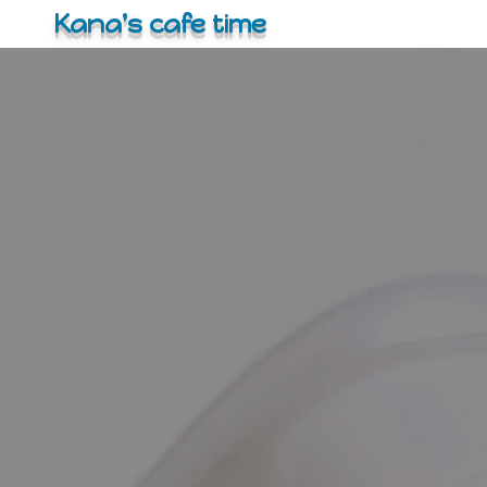
コ
Kana's cafe time
ン
テ
ン
ツ
へ
ス
キ
ッ
プ