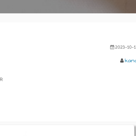
！
2023-10-1
kan
R