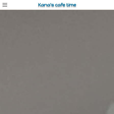
コ
Kana's cafe time
ン
テ
ン
ツ
へ
ス
キ
ッ
プ