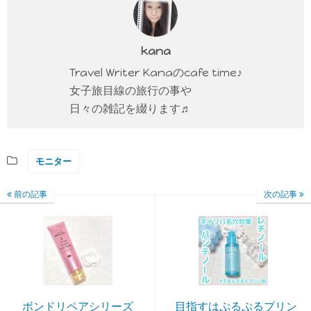
kana
Travel Writer Kanaのcafe time♪
女子旅目線の旅行の事や
日々の雑記を綴ります♬
モニター
前の記事
次の記事
ボンドリペアシリーズ
目指すはぷるぷるプリン