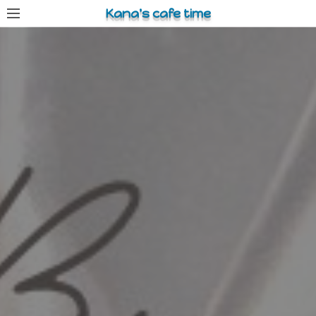
コ
Kana's cafe time
ン
テ
ン
ツ
へ
ス
キ
ッ
プ