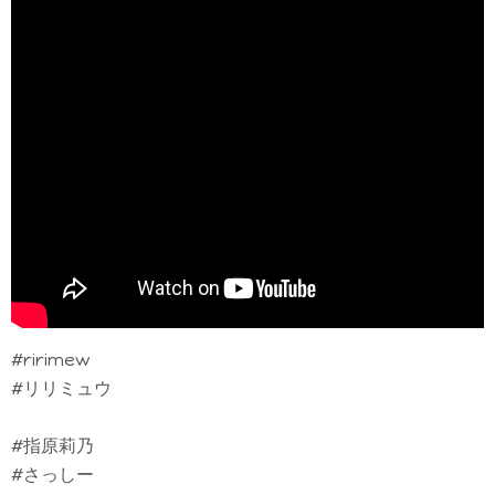
#ririmew
#リリミュウ
#指原莉乃
#さっしー