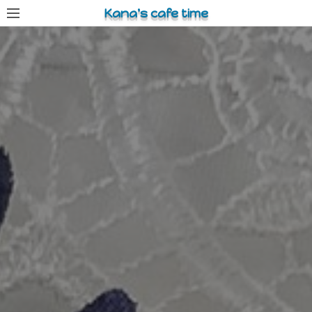
コ
Kana's cafe time
ン
テ
ン
ツ
へ
ス
キ
ッ
プ