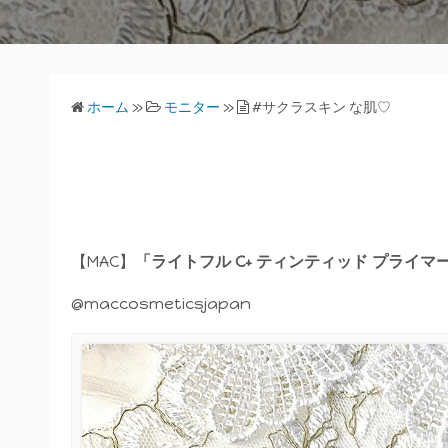
ホーム
»
モニター
»
#サクラスキン な肌♡
【MAC】
「ライトフル C+ ティンティッド プライマー 
@maccosmeticsjapan