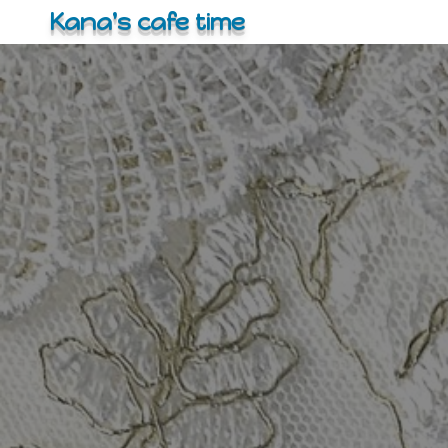
コ
Kana's cafe time
ン
テ
ン
ツ
へ
ス
キ
ッ
プ