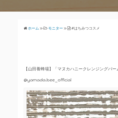
ホーム
»
モニター
»
#はちみつコスメ
【山田養蜂場】「マヌカハニークレンジングバー
@yamada.bee_official