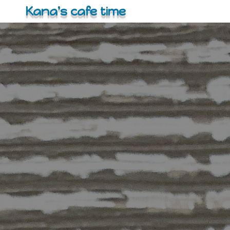
コ
Kana's cafe time
ン
テ
ン
ツ
へ
ス
キ
ッ
プ