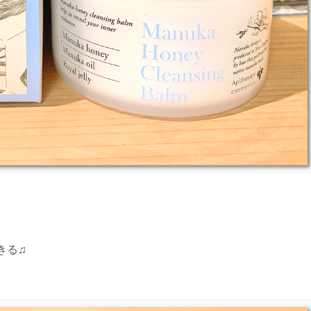
きる♫
。